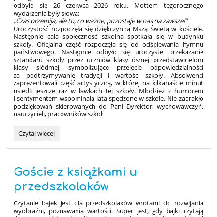
odbyło się 26 czerwca 2026 roku. Mottem tegorocznego
wydarzenia były słowa:
„Czas przemija, ale to, co ważne, pozostaje w nas na zawsze!”
Uroczystość
rozpoczęła się
dziękczynną Mszą Świętą w kościele.
Następnie cała społeczność szkolna spotkała się w budynku
szkoły. Oficjalna część rozpoczęła się od odśpiewania hymnu
państwowego. Następnie odbyło się uroczyste przekazanie
sztandaru szkoły przez uczniów klasy ósmej przedstawicielom
klasy siódmej, symbolizujące przejęcie odpowiedzialności
za podtrzymywanie tradycji i wartości szkoły. Absolwenci
zaprezentowali część artystyczną, w której na kilkanaście minut
usiedli jeszcze raz w ławkach tej szkoły. Młodzież z humorem
i sentymentem wspominała lata spędzone w szkole. Nie zabrakło
podziękowań skierowanych do Pani Dyrektor, wychowawczyń,
nauczycieli, pracowników szkoł
Zakończenie
Czytaj więcej
Roku
Szkolnego
2025/2026:
Goście z książkami u
przedszkolaków
Czytanie bajek jest dla przedszkolaków wrotami do rozwijania
wyobraźni, poznawania wartości. Super jest, gdy bajki czytają