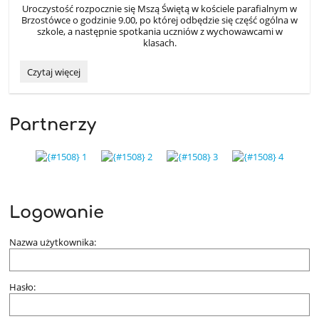
Uroczystość rozpocznie się Mszą Świętą w kościele parafialnym w
Brzostówce o godzinie 9.00, po której odbędzie się część ogólna w
szkole, a następnie spotkania uczniów z wychowawcami w
klasach.
Uroczyste
Czytaj więcej
zakończenie
roku
szkolnego
Partnerzy
2025/2026:
Logowanie
Nazwa użytkownika:
Hasło: