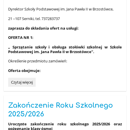
Dyrektor Szkoły Podstawowej im. Jana Pawła II w Brzostówce,
21 –107 Serniki, tel. 737283737
zaprasza do składania ofert na usługi:
OFERTA NR 1:
„ Sprzątanie szkoły i obsługa stołówki szkolnej w Szkole
Podstawowej im. Jana Pawła II w Brzostówce”.
Określenie przedmiotu zamówień:
Oferta obejmuje:
Ogłoszenie
Czytaj więcej
:
Zakończenie Roku Szkolnego
2025/2026
Uroczyste zakończenie roku szkolnego 2025/2026
oraz
pożegnanie klasy ósmej