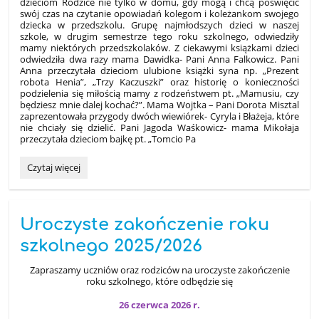
dzieciom Rodzice nie tylko w domu, gdy mogą i chcą poświęcić
swój czas na czytanie opowiadań kolegom i koleżankom swojego
dziecka w przedszkolu. Grupę najmłodszych dzieci w naszej
szkole, w drugim semestrze tego roku szkolnego, odwiedziły
mamy niektórych przedszkolaków. Z ciekawymi książkami dzieci
odwiedziła dwa razy mama Dawidka- Pani Anna Falkowicz. Pani
Anna przeczytała dzieciom ulubione książki syna np. „Prezent
robota Henia”, „Trzy Kaczuszki” oraz historię o konieczności
podzielenia się miłością mamy z rodzeństwem pt. „Mamusiu, czy
będziesz mnie dalej kochać?”. Mama Wojtka – Pani Dorota Misztal
zaprezentowała przygody dwóch wiewiórek- Cyryla i Błażeja, które
nie chciały się dzielić. Pani Jagoda Waśkowicz- mama Mikołaja
przeczytała dzieciom bajkę pt. „Tomcio Pa
Goście
Czytaj więcej
z
książkami
u
przedszkolaków:
Uroczyste zakończenie roku
szkolnego 2025/2026
Zapraszamy uczniów oraz rodziców na uroczyste zakończenie
roku szkolnego, które odbędzie się
26 czerwca 2026 r.