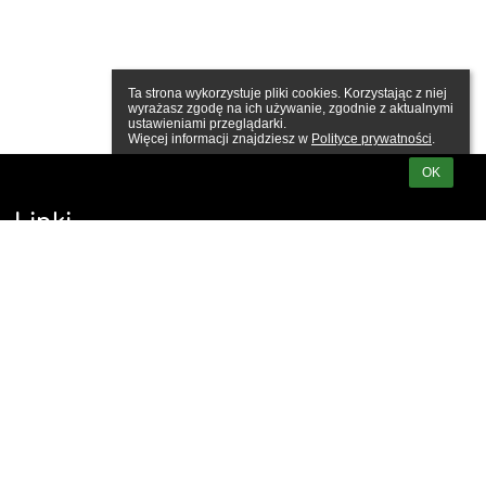
Ta strona wykorzystuje pliki cookies. Korzystając z niej 
wyrażasz zgodę na ich używanie, zgodnie z aktualnymi 
ustawieniami przeglądarki.

Więcej informacji znajdziesz w 
Polityce prywatności
.
OK
Linki
Webmaster
Wsparcie techniczne
Deklaracja dostępności
Informacje prawne
Polityka prywatności
Metryczka
Mapa strony