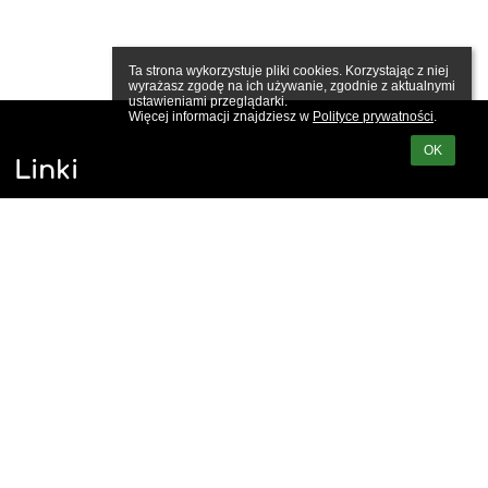
Ta strona wykorzystuje pliki cookies. Korzystając z niej 
wyrażasz zgodę na ich używanie, zgodnie z aktualnymi 
ustawieniami przeglądarki.

Więcej informacji znajdziesz w 
Polityce prywatności
.
OK
Linki
Webmaster
Wsparcie techniczne
Deklaracja dostępności
Informacje prawne
Polityka prywatności
Metryczka
Mapa strony
O nas