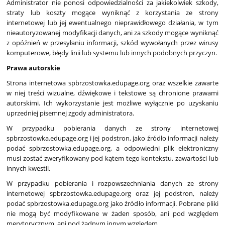
Administrator nie ponosi odpowiedzialności za jakiekolwiek szkody,
straty lub koszty mogące wyniknąć z korzystania ze strony
internetowej lub jej ewentualnego nieprawidłowego działania, w tym
nieautoryzowanej modyfikacji danych, ani za szkody mogące wyniknąć
z opóźnień w przesyłaniu informacji, szkód wywołanych przez wirusy
komputerowe, błędy linii lub systemu lub innych podobnych przyczyn.
Prawa autorskie
Strona internetowa spbrzostowka.edupage.org oraz wszelkie zawarte
w niej treści wizualne, dźwiękowe i tekstowe są chronione prawami
autorskimi. Ich wykorzystanie jest możliwe wyłącznie po uzyskaniu
uprzedniej pisemnej zgody administratora.
W przypadku pobierania danych ze strony internetowej
spbrzostowka.edupage.org i jej podstron, jako źródło informacji należy
podać spbrzostowka.edupage.org, a odpowiedni plik elektroniczny
musi zostać zweryfikowany pod kątem tego kontekstu, zawartości lub
innych kwestii.
W przypadku pobierania i rozpowszechniania danych ze strony
internetowej spbrzostowka.edupage.org oraz jej podstron, należy
podać spbrzostowka.edupage.org jako źródło informacji. Pobrane pliki
nie mogą być modyfikowane w żaden sposób, ani pod względem
merytorycznym, ani pod żadnym innym względem.