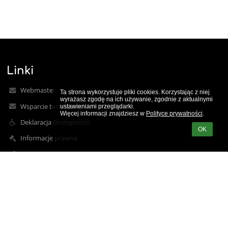
Linki
Webmaster
Ta strona wykorzystuje pliki cookies. Korzystając z niej 
wyrażasz zgodę na ich używanie, zgodnie z aktualnymi 
Wsparcie techniczne
ustawieniami przeglądarki.

Więcej informacji znajdziesz w 
Polityce prywatności
.
Deklaracja dostępności
OK
Informacje prawne
Polityka prywatności
Metryczka
Mapa strony
O nas
Kontakt