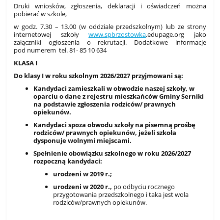
Druki wniosków, zgłoszenia, deklaracji i oświadczeń można
pobierać w szkole,
w godz. 7.30 – 13.00 (w oddziale przedszkolnym) lub ze strony
internetowej szkoły
www.spbrzostowka
.edupage.org jako
załączniki ogłoszenia o rekrutacji. Dodatkowe informacje
pod numerem tel. 81- 85 10 634
KLASA I
Do klasy I w roku szkolnym 2026/2027 przyjmowani są:
Kandydaci zamieszkali w obwodzie naszej szkoły, w
oparciu o dane z rejestru mieszkańców Gminy Serniki
na podstawie zgłoszenia rodziców/ prawnych
opiekunów.
Kandydaci spoza obwodu szkoły na pisemną prośbę
rodziców/ prawnych opiekunów, jeżeli szkoła
dysponuje wolnymi miejscami.
Spełnienie obowiązku szkolnego w roku 2026/2027
rozpoczną kandydaci:
urodzeni w 2019 r.;
urodzeni w 2020 r.,
po odbyciu rocznego
przygotowania przedszkolnego i taka jest wola
rodziców/prawnych opiekunów.