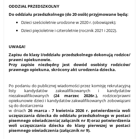
ODDZIAŁ PRZEDSZKOLNY
Do oddziału przedszkolnego (do 20 osób) przyjmowane będą:
Dzieci sześcioletnie urodzone w 2020 r. (obowiązek);
Dzieci pięcioletnie i czteroletnie (rocznik 2021 i 2022).
UWAGA!
Zapisu do klasy I/oddziału przedszkolnego dokonują rodzice/
prawni opiekunowie.
Przy zapisie niezbędny jest dowód osobisty rodziców/
prawnego opiekuna, skrócony akt urodzenia dziecka.
Po podaniu do publicznej wiadomości przez komisję rekrutacyjną
listy kandydatów zakwalifikowanych i kandydatów
niezakwalifikowanych
(24 marzec 2026r.),
rodzice/prawni
opiekunowie dzieci i kandydatów zakwalifikowanych zobowiązani
są do dostarczenia
w dniach
26 marca - 7 kwietnia 2026 r.
potwierdzenia woli
uczęszczania dziecka do oddziału przedszkolnego w postaci
pisemnego oświadczenia( załącznik nr 8) oraz potwierdzenia
woli uczęszczania dziecka do klasy pierwszej w postaci
pisemnego oświadczenia (załącznik nr 9).