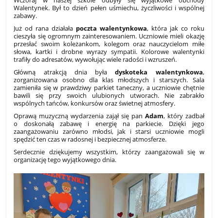
Wczoraj w naszej szkole odbyły się wyjątkowe obchody
Walentynek. Był to dzień pełen uśmiechu, życzliwości i wspólnej
zabawy.
Już od rana działała
poczta walentynkowa
, która jak co roku
cieszyła się ogromnym zainteresowaniem. Uczniowie mieli okazję
przesłać swoim koleżankom, kolegom oraz nauczycielom miłe
słowa, kartki i drobne wyrazy sympatii. Kolorowe walentynki
trafiły do adresatów, wywołując wiele radości i wzruszeń.
Główną atrakcją dnia była
dyskoteka walentynkowa
,
zorganizowana osobno dla klas młodszych i starszych. Sala
zamieniła się w prawdziwy parkiet taneczny, a uczniowie chętnie
bawili się przy swoich ulubionych utworach. Nie zabrakło
wspólnych tańców, konkursów oraz świetnej atmosfery.
Oprawą muzyczną wydarzenia zajął się pan
Adam
, który zadbał
o doskonałą zabawę i energię na parkiecie. Dzięki jego
zaangażowaniu zarówno młodsi, jak i starsi uczniowie mogli
spędzić ten czas w radosnej i bezpiecznej atmosferze.
Serdecznie dziękujemy wszystkim, którzy zaangażowali się w
organizację tego wyjątkowego dnia.