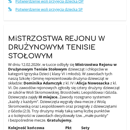
Potwierdzenie woli przyjęcia dziecka OP
Potwierdzenie woli przyjęcia dziecka SP
MiSTRZOSTWA REJONU W
DRUŻYNOWYM TENISIE
STOŁOWYM
W dniu 12.02.2026r. w Łucce odbyły się
Mistrzostwa Rejonu w
Drużynowym Tenisie Stołowym
dziewcząt i chłopców w
kategorii Igrzyska Dzieci ( klasy VI i młodsi). W zawodach tych
naszą Szkołę i Gminę reprezentowała drużyna dziewcząt w
składzie:
Dominika Adamczyk
z kl. IV i
Alicja Nowosacka
z kl.
VI. Do zawodów rejonowych zgłosiły się cztery drużyny dziewcząt
ze szkół w Woli Skromowskiej, Brzostówki, Leopoldowa i Gózda.
Dziewczęta zajęły
III miejsce.
Zawody rozegrano systemem
„każdy z każdym”. Dziewczęta wygrały dwa mecze z Wolą
Skromowską oraz Leopoldowem oraz przegrały z dziewczętami
z Gózda (2:3). Trzy drużyny miały taką samą liczbę punktów
a o kolejności w zawodach decydowały tzw. „małe punkty”
i bezpośrednie mecze.
Gratulujemy.
Kolejność końcowa Pkt Sety