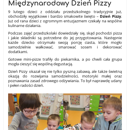
Międzynarodowy Dzień Pizzy
9 lutego dzieci z oddziału przedszkolnego tradycyjnie już,
obchodziły wyjątkowe i bardzo smakowite święto –
Dzień Pizzy
.
Już od rana dzieci z ogromnym entuzjazmem czekały na wspólne
kulinarne działania.
Podczas zajęć przedszkolaki dowiedziały się, skąd pochodzi pizza
i jakie składniki są potrzebne do jej przygotowania. Następnie
każde dziecko otrzymało swoją porcję ciasta, które mogło
samodzielnie wałkować, smarować sosem i dekorować
dodatkami.
Gotowe mini‑pizze trafiły do piekarnika, a po chwili cała grupa
mogła cieszyć się wspólną degustacją.
Dzień Pizzy okazał się nie tylko pyszną zabawą, ale także świetną
okazją do rozwijania samodzielności, motoryki małej oraz
poznawania zasad zdrowego odżywiania. To był naprawdę udany
i pełen radości dzień.