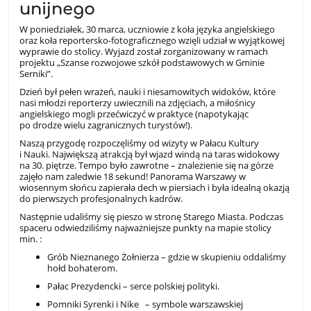
unijnego
W poniedziałek, 30 marca, uczniowie z koła języka angielskiego
oraz koła reportersko-fotograficznego wzięli udział w wyjątkowej
wyprawie do stolicy. Wyjazd został zorganizowany w ramach
projektu „Szanse rozwojowe szkół podstawowych w Gminie
Serniki”.
Dzień był pełen wrażeń, nauki i niesamowitych widoków, które
nasi młodzi reporterzy uwiecznili na zdjęciach, a miłośnicy
angielskiego mogli przećwiczyć w praktyce (napotykając
po drodze wielu zagranicznych turystów!).
Naszą przygodę rozpoczęliśmy od wizyty w Pałacu Kultury
i Nauki. Największą atrakcją był wjazd windą na taras widokowy
na 30. piętrze. Tempo było zawrotne – znalezienie się na górze
zajęło nam zaledwie 18 sekund! Panorama Warszawy w
wiosennym słońcu zapierała dech w piersiach i była idealną okazją
do pierwszych profesjonalnych kadrów.
Następnie udaliśmy się pieszo w stronę Starego Miasta. Podczas
spaceru odwiedziliśmy najważniejsze punkty na mapie stolicy
min. :
Grób Nieznanego Żołnierza – gdzie w skupieniu oddaliśmy
hołd bohaterom.
Pałac Prezydencki – serce polskiej polityki.
Pomniki Syrenki i Nike – symbole warszawskiej