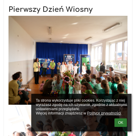
Pierwszy Dzień Wiosny
Ta strona wykorzystuje pliki cookies. Korzystając z niej 
wyrażasz zgodę na ich używanie, zgodnie z aktualnymi 
ustawieniami przeglądarki.

Więcej informacji znajdziesz w 
Polityce prywatności
.
OK