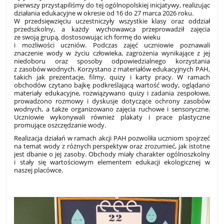
pierwszy przystąpiliśmy do tej ogólnopolskiej inicjatywy, realizując
działania edukacyjne w okresie od 16 do 27 marca 2026 roku.
W przedsięwzięciu uczestniczyły wszystkie klasy oraz oddział
przedszkolny, a każdy wychowawca przeprowadził zajęcia
ze swoją grupą, dostosowując ich formę do wieku
i możliwości uczniów. Podczas zajęć uczniowie poznawali
znaczenie wody w życiu człowieka, zagrożenia wynikające z jej
niedoboru oraz sposoby odpowiedzialnego korzystania
z zasobów wodnych. Korzystano z materiałów edukacyjnych PAH,
takich jak prezentacje, filmy, quizy i karty pracy. W ramach
obchodów czytano bajkę podkreślającą wartość wody, oglądano
materiały edukacyjne, rozwiązywano quizy i zadania zespołowe,
prowadzono rozmowy i dyskusje dotyczące ochrony zasobów
wodnych, a także organizowano zajęcia ruchowe i sensoryczne.
Uczniowie wykonywali również plakaty i prace plastyczne
promujące oszczędzanie wody.
Realizacja działań w ramach akcji PAH pozwoliła uczniom spojrzeć
na temat wody z różnych perspektyw oraz zrozumieć, jak istotne
jest dbanie o jej zasoby. Obchody miały charakter ogólnoszkolny
i stały się wartościowym elementem edukacji ekologicznej w
naszej placówce.