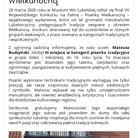
Wielkanocną
28 marca 2026 roku w Muzeum Wsi Lubelskiej odbył się finał VII
Wojewódzkiego Konkursu na Palmę i Pisankę Wielkanocną –
wyjątkowego wydarzenia, które od lat gromadzi mieszkańców
Lubelszczyzny, pielęgnujących tradycje związane z okresem
Wielkanocy. Konkurs skierowany był do uczestników w różnych
grupach wiekowych, a prace oceniano w kategoriach tradycyjnych
i współczesnych.
Z ogromną radością informujemy, że nasz uczeń,
Mateusz
Budzyński
, zdobył
III miejsce w kategorii pisanka tradycyjna
w grupie dzieci i młodzieży do 18. roku życia. To znaczące
wyróżnienie jest dowodem jego talentu, cierpliwości oraz
ogromnego zaangażowania w kultywowanie pięknych, ludowych
zwyczajów.
Pisanki wykonane technikami tradycyjnymi wymagają nie tylko
precyzji, ale także znajomości dawnych metod zdobniczych
i symboliki. Mateusz wykazał się nie tylko umiejętnościami
manualnymi, ale również wrażliwością artystyczną i szacunkiem
dla dziedzictwa kulturowego regionu.
Serdecznie gratulujemy Mateuszowi tego wspaniałego
osiągnięcia! Jego sukces jest powodem do dumy dla całej
społeczności szkolnej i inspiracją dla innych uczniów do rozwijania
swoich pasji oraz odkrywania piękna tradycji ludowych.