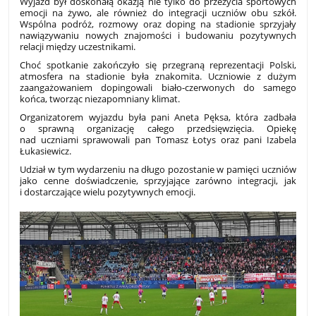
Wyjazd był doskonałą okazją nie tylko do przeżycia sportowych
emocji na żywo, ale również do integracji uczniów obu szkół.
Wspólna podróż, rozmowy oraz doping na stadionie sprzyjały
nawiązywaniu nowych znajomości i budowaniu pozytywnych
relacji między uczestnikami.
Choć spotkanie zakończyło się przegraną reprezentacji Polski,
atmosfera na stadionie była znakomita. Uczniowie z dużym
zaangażowaniem dopingowali biało-czerwonych do samego
końca, tworząc niezapomniany klimat.
Organizatorem wyjazdu była pani Aneta Pęksa, która zadbała
o sprawną organizację całego przedsięwzięcia. Opiekę
nad uczniami sprawowali pan Tomasz Łotys oraz pani Izabela
Łukasiewicz.
Udział w tym wydarzeniu na długo pozostanie w pamięci uczniów
jako cenne doświadczenie, sprzyjające zarówno integracji, jak
i dostarczające wielu pozytywnych emocji.