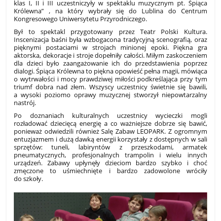
klas I, II i III uczestniczyły w spektaklu muzycznym pt. Śpiąca
Królewna” , na który wybrały się do Lublina do Centrum
Kongresowego Uniwersytetu Przyrodniczego.
Był to spektakl przygotowany przez Teatr Polski Kultura.
Inscenizacja baśni była wzbogacona tradycyjną scenografią, oraz
pięknymi postaciami w strojach minionej epoki. Piękna gra
aktorska, dekoracje i stroje dopełniły całości. Miłym zaskoczeniem
dla dzieci było zaangażowanie ich do przedstawienia poprzez
dialogi. Śpiąca Królewna to piękna opowieść pełna magii, mówiąca
o wytrwałości i mocy prawdziwej miłości podkreślająca przy tym
triumf dobra nad złem. Wszyscy uczestnicy świetnie się bawili,
a wysoki poziomo oprawy muzycznej stworzył niepowtarzalny
nastrój.
Po doznaniach kulturalnych uczestnicy wycieczki mogli
rozładować dziecięcą energię a co ważniejsze dobrze się bawić,
ponieważ odwiedzili również Salę Zabaw LEOPARK. Z ogromnym
entuzjazmem i dużą dawką energii korzystały z dostępnych w sali
sprzętów: tuneli, labiryntów z przeszkodami, armatek
pneumatycznych, profesjonalnych trampolin i wielu innych
urządzeń. Zabawy upłynęły dzieciom bardzo szybko i choć
zmęczone to uśmiechnięte i bardzo zadowolone wróciły
do szkoły.