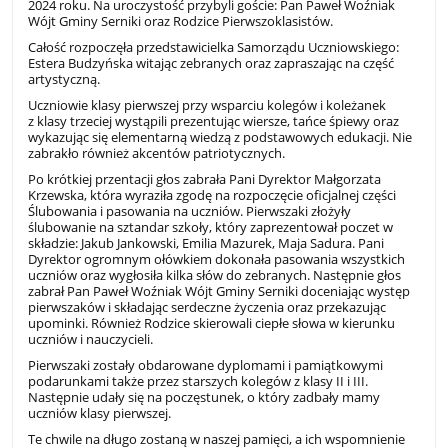
2024 roku. Na uroczystość przybyli goście: Pan Paweł Woźniak
Wójt Gminy Serniki oraz Rodzice Pierwszoklasistów.
Całość rozpoczęła przedstawicielka Samorządu Uczniowskiego:
Estera Budzyńska witając zebranych oraz zapraszając na część
artystyczną.
Uczniowie klasy pierwszej przy wsparciu kolegów i koleżanek
z klasy trzeciej wystąpili prezentując wiersze, tańce śpiewy oraz
wykazując się elementarną wiedzą z podstawowych edukacji. Nie
zabrakło również akcentów patriotycznych.
Po krótkiej przentacji głos zabrała Pani Dyrektor Małgorzata
Krzewska, która wyraziła zgodę na rozpoczęcie oficjalnej części
Ślubowania i pasowania na uczniów. Pierwszaki złożyły
ślubowanie na sztandar szkoły, który zaprezentował poczet w
składzie: Jakub Jankowski, Emilia Mazurek, Maja Sadura. Pani
Dyrektor ogromnym ołówkiem dokonała pasowania wszystkich
uczniów oraz wygłosiła kilka słów do zebranych. Następnie głos
zabrał Pan Paweł Woźniak Wójt Gminy Serniki doceniając występ
pierwszaków i składając serdeczne życzenia oraz przekazując
upominki. Również Rodzice skierowali ciepłe słowa w kierunku
uczniów i nauczycieli.
Pierwszaki zostały obdarowane dyplomami i pamiątkowymi
podarunkami także przez starszych kolegów z klasy II i III.
Następnie udały się na poczęstunek, o który zadbały mamy
uczniów klasy pierwszej.
Te chwile na długo zostaną w naszej pamięci, a ich wspomnienie