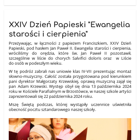
XXIV Dzień Papieski "Ewangelia
starości i cierpienia"
Przeżywając, w łączności z papieżem Franciszkiem, XXIV Dzień
Papieski, pod hasłem Jan Paweł II. Ewangelia starości i cierpienia,
wróciliśmy do orędzia, które św. Jan Paweł II pozostawił,
szczególnie w liście do chorych
Salvifici
doloris
oraz w Liście
do osób w podeszłym wieku.
W tę podróż zabrali nas uniowie klas IV-VII prezentując montaż
słowno-muzyczny. Całość została przygotowana pod kierunkiem
pani dyrektor Małgorzaty Krzewskiej, oprawą muzyczną zajął się
pan Adam Krzewski. Występ obył się dnia 13 października 2024
roku w Kościele Parafialnym w Brzostówce, w naszej szkole artyści
zaprezentowali się 22 października 2024 roku.
Mszę Świętą podczas, której wystąpiły uczennice uświetniła
obecność pocztu sztandarowego naszej szkoły.