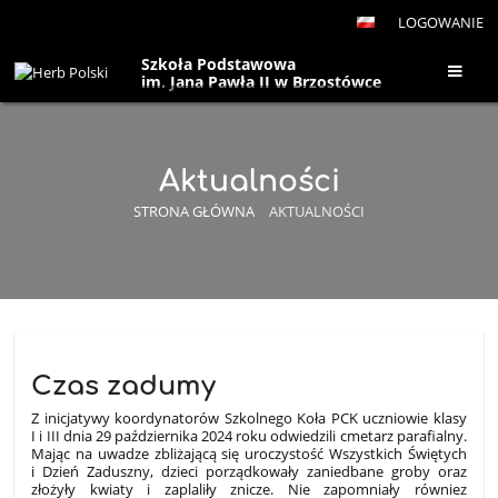
LOGOWANIE
Szkoła Podstawowa
im. Jana Pawła II w Brzostówce
Aktualności
STRONA GŁÓWNA
AKTUALNOŚCI
Aktualności
Czas zadumy
Z inicjatywy koordynatorów Szkolnego Koła PCK uczniowie klasy
I i III dnia 29 października 2024 roku odwiedzili cmetarz parafialny.
Mając na uwadze zbliżającą się uroczystość Wszystkich Świętych
i Dzień Zaduszny, dzieci porządkowały zaniedbane groby oraz
złożyły kwiaty i zaplaliły znicze. Nie zapomniały równiez