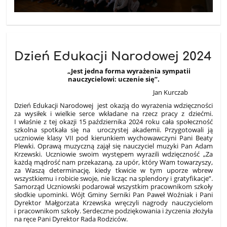
Dzień Edukacji Narodowej 2024
„Jest jedna forma wyrażenia sympatii
nauczycielowi: uczenie się”.
Jan Kurczab
Dzień Edukacji Narodowej jest okazją do wyrażenia wdzięczności
za wysiłek i wielkie serce wkładane na rzecz pracy z dziećmi.
I właśnie z tej okazji 15 października 2024 roku cała społeczność
szkolna spotkała się na uroczystej akademii. Przygotowali ją
uczniowie klasy VII pod kierunkiem wychowawczyni Pani Beaty
Plewki. Oprawą muzyczną zajął się nauczyciel muzyki Pan Adam
Krzewski. Uczniowie swoim występem wyrazili wdzięczność „Za
każdą mądrość nam przekazaną, za upór, który Wam towarzyszy,
za Waszą determinację, kiedy tkwicie w tym uporze wbrew
wszystkiemu i robicie swoje, nie licząc na splendory i gratyfikacje”.
Samorząd Uczniowski podarował wszystkim pracownikom szkoły
słodkie upominki. Wójt Gminy Serniki Pan Paweł Woźniak i Pani
Dyrektor Małgorzata Krzewska wręczyli nagrody nauczycielom
i pracownikom szkoły. Serdeczne podziękowania i życzenia złożyła
na ręce Pani Dyrektor Rada Rodziców.