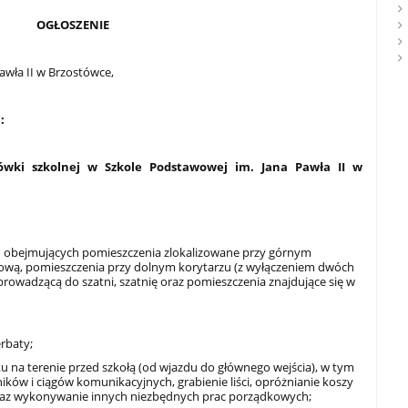
OGŁOSZENIE
awła II w Brzostówce,
:
ołówki szkolnej w Szkole Podstawowej im. Jana Pawła II w
 obejmujących pomieszczenia zlokalizowane przy górnym
odową, pomieszczenia przy dolnym korytarzu (z wyłączeniem dwóch
 prowadzącą do szatni, szatnię oraz pomieszczenia znajdujące się w
rbaty;
u na terenie przed szkołą (od wjazdu do głównego wejścia), w tym
ików i ciągów komunikacyjnych, grabienie liści, opróżnianie koszy
raz wykonywanie innych niezbędnych prac porządkowych;