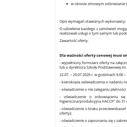
w okresie zimowym odśnieżanie 
Opis wymagań stawianych wykonawcy:
O udzielenie każdego z zamówień mogą
realizowali usługi o tym samym lub po
Zawartość oferty.
Dla ważności oferty cenowej musi 
- wypełniony formularz oferty na załąc
lub u dyrektora Szkoły Podstawowej im.
22.07. – 29.07.2026 r. w godzinach 9.00 – 
- kserokopia zaświadczenia o nadaniu n
- oświadczenie o nie zaleganiu płatnośc
- oświadczenie o zobowiązaniu si
higieniczna/produkcyjna HACCP" do 31 s
- oświadczenie o braku przeciwwskaza
oferty);
- oświadczenie o zapoznaniu się z zak