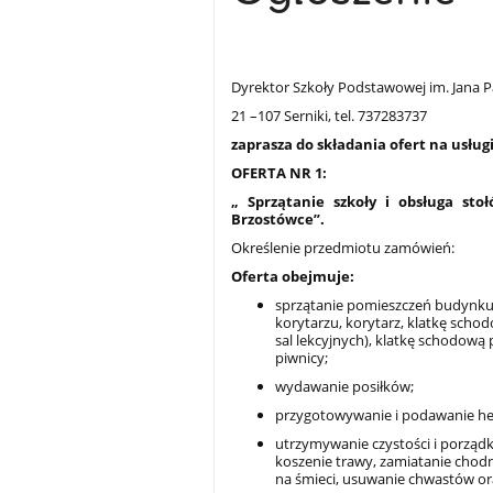
Dyrektor Szkoły Podstawowej im. Jana P
21 –107 Serniki, tel. 737283737
zaprasza do składania ofert na usługi
OFERTA NR 1:
„ Sprzątanie szkoły i obsługa st
Brzostówce”.
Określenie przedmiotu zamówień:
Oferta obejmuje:
sprzątanie pomieszczeń budynku
korytarzu, korytarz, klatkę sch
sal lekcyjnych), klatkę schodową
piwnicy;
wydawanie posiłków;
przygotowywanie i podawanie he
utrzymywanie czystości i porządk
koszenie trawy, zamiatanie chodn
na śmieci, usuwanie chwastów o