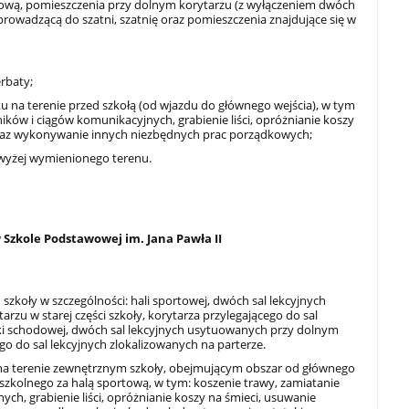
odową, pomieszczenia przy dolnym korytarzu (z wyłączeniem dwóch
 prowadzącą do szatni, szatnię oraz pomieszczenia znajdujące się w
rbaty;
u na terenie przed szkołą (od wjazdu do głównego wejścia), w tym
ików i ciągów komunikacyjnych, grabienie liści, opróżnianie koszy
raz wykonywanie innych niezbędnych prac porządkowych;
wyżej wymienionego terenu.
w Szkole Podstawowej im. Jana Pawła II
zkoły w szczególności: hali sportowej, dwóch sal lekcyjnych
zu w starej części szkoły, korytarza przylegającego do sal
latki schodowej, dwóch sal lekcyjnych usytuowanych przy dolnym
go do sal lekcyjnych zlokalizowanych na parterze.
 na terenie zewnętrznym szkoły, obejmującym obszar od głównego
 szkolnego za halą sportową, w tym: koszenie trawy, zamiatanie
ch, grabienie liści, opróżnianie koszy na śmieci, usuwanie