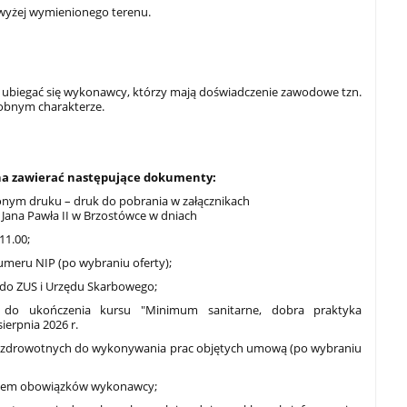
wyżej wymienionego terenu.
 ubiegać się wykonawcy, którzy mają doświadczenie zawodowe tzn.
dobnym charakterze.
ona zawierać następujące dokumenty:
zonym druku – druk do pobrania w załącznikach
 Jana Pawła II w Brzostówce w dniach
11.00;
umeru NIP (po wybraniu oferty);
i do ZUS i Urzędu Skarbowego;
ę do ukończenia kursu "Minimum sanitarne, dobra praktyka
ierpnia 2026 r.
ń zdrowotnych do wykonywania prac objętych umową (po wybraniu
resem obowiązków wykonawcy;