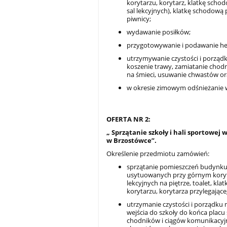
korytarzu, korytarz, klatkę sch
sal lekcyjnych), klatkę schodową
piwnicy;
wydawanie posiłków;
przygotowywanie i podawanie he
utrzymywanie czystości i porządk
koszenie trawy, zamiatanie chodn
na śmieci, usuwanie chwastów o
w okresie zimowym odśnieżanie 
OFERTA NR 2:
„ Sprzątanie szkoły i hali sportowej 
w Brzostówce”.
Określenie przedmiotu zamówień:
sprzątanie pomieszczeń budynku s
usytuowanych przy górnym korytar
lekcyjnych na piętrze, toalet, k
korytarzu, korytarza przylegające
utrzymanie czystości i porządku
wejścia do szkoły do końca placu
chodników i ciągów komunikacyjny