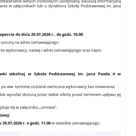
rzetwarzanie danych osobowych i podpisaną klauzulą informacyjną
rania w załącznikach lub u dyrektora Szkoły Podstawowej im. Jana
percie do dnia 29.07.2026 r., do godz. 10.00
b pocztą na adres zamawiającego;
adres wykonawcy, nazwę i adres zamawiającego oraz napis:
łówki szkolnej w Szkole Podstawowej im. Jana Pawła II w
o po ww. terminie zostanie zwrócona wykonawcy bez otwierania;
b wycofać złożoną przez siebie ofertę przed terminem upływu jej
duje się w załączniku ,,umowa”.
nowej:
 29.07.2026 r. o godz. 11.00
w siedzibie zamawiającego.