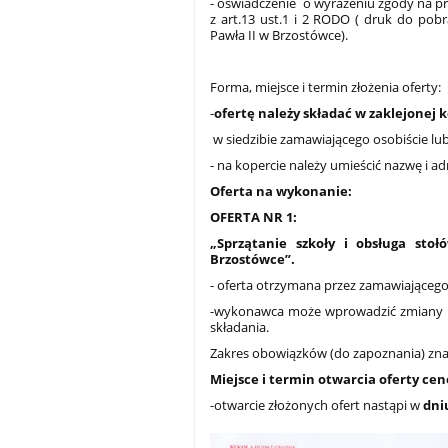
- oświadczenie o wyrażeniu zgody na p
z art.13 ust.1 i 2 RODO ( druk do pob
Pawła II w Brzostówce).
Forma, miejsce i termin złożenia oferty:
-
ofertę należy składać w zaklejonej ko
w siedzibie zamawiającego osobiście lu
- na kopercie należy umieścić nazwę i 
Oferta na wykonanie:
OFERTA NR 1:
„Sprzątanie szkoły i obsługa sto
Brzostówce”.
- oferta otrzymana przez zamawiająceg
-wykonawca może wprowadzić zmiany lu
składania.
Zakres obowiązków (do zapoznania) znaj
Miejsce i termin otwarcia oferty ce
-otwarcie złożonych ofert nastąpi w
dniu