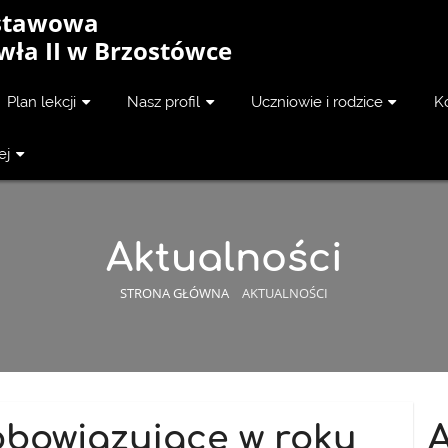
dstawowa
wła II w Brzostówce
Plan lekcji
Nasz profil
Uczniowie i rodzice
K
ej
Aktualności
STRONA GŁÓWNA
AKTUALNOŚCI
obowiązujące w roku